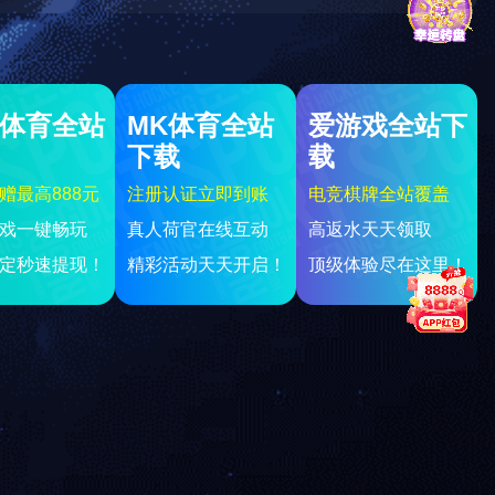
99.95%
平台稳定率
别与权限隔离，为安博电子官方网站平台用户建立第一
障数据在安博电子官方网站-安博电子(中国)体系中传输