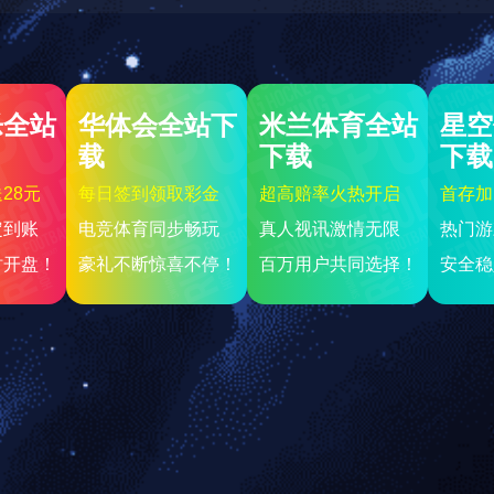
20K+
1.2M
日均赛事场次
月活跃用户
安全流程层级
访问身份控制
采用IP定位、设备识
道防线。
通信加密协议
全站部署TLS协议，保