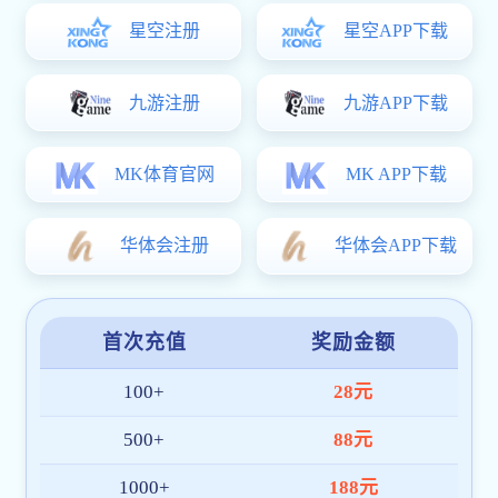
我们不仅构建防线，更不断优化每一个安全细节
安博电子官方网站 · 应用版本更新日志