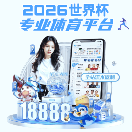
注册入口
立即下载 安博电子官方网站 App
集实时比分、深度分析、社群互动于一体，安博电子官方网
站-安博电子(中国)用户专属的全场景赛事体验入口。
App Store 下载
Google Play 获取
极速比分
数据洞察
互动社区