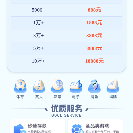
事情发生在某场备受瞩目的足球比赛中，弗拉泰西与
斯卡尔维尼同场竞技。在比赛进行到关键时刻时，弗
拉泰西突然倒地，并声称自己是被斯卡尔维尼踢击所
致。这一幕立刻引起了裁判和观众们的注意，比赛也
因此暂时中断。赛后，弗拉泰西在采访中明确表示，
这一行为让他感到非常愤怒，并认为这是对他个人及
职业生涯的不尊重。
同时，在社交媒体上，这一事件迅速成为热点话题。
许多球迷和评论员开始对这一情况展开讨论，有人支
持弗拉泰西，认为其遭遇不公；而另一些人则质疑他
的说法，认为这只是一次正常的比赛碰撞，并非故意
行为。这种分歧使得事件更加复杂化。
随着事态的发展，赛事组委会决定进行调查询问，希