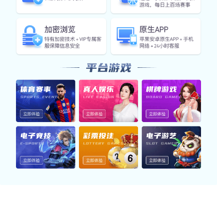
望通过回放视频及其他证据来查明事实真相。然而，
由于不同角度的视频画面所呈现出的情景差异，使得
调查进展并不顺利，引发了更多争议。
2、双方立场鲜明对立
在这一事件中，弗拉泰西作为受害者，自然表达出了
强烈的不满。他强调，在竞技体育中，无论是身体接
触还是技术犯规，都应该遵循一定的道德规范。他认
为斯卡尔维尼的行为已经超越了合理范围，是一种恶
意伤人的表现。因此，他呼吁有关部门对此事进行严
肃处理，以维护运动员之间应有的尊重与公平竞争环
境。
另一方面，斯卡尔维尼对此次指控持坚决否认态度。
他表示自己在比赛中只是按照规则行事，没有故意伤