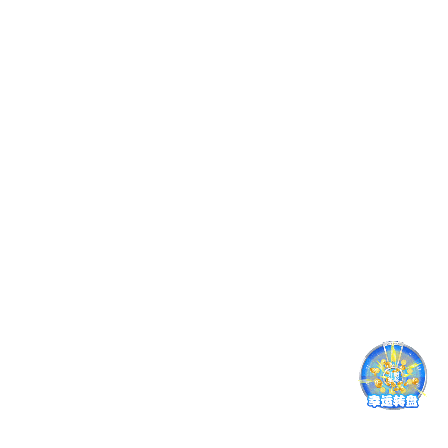
害任何球员。在接受采访时，他强调自己的职业操守
和运动精神，并希望大家能够理性看待这一问题，而
不是轻易下结论。他还指出，这种无端指责可能会影
响他的职业生涯，因此希望尽快澄清事实。
两位球员之间如此明显的立场对立，也让媒体和公众
更加关注他们各自所代表的观点。这种情况往往会导
致球迷群体出现分化，不同阵营的人们开始围绕此事
展开激烈辩论，使得局势愈加紧张。
3、舆论反应热烈纷繁
社会舆论对于此次事件表现出极大的关注，各大体育
媒体纷纷报道相关消息，并邀请专家进行深入分析。
一些专业评论员指出，在高水平竞技体育当中，身体