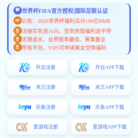
比赛数据从这里开始
覆盖实时赛事、专业数据、高清视频，
安博电子
官方网站APP
与网页版为您提供便捷的体育服
务。
APP下载
网页版入口
首页
/
体育看点
/ 正文
2026-06-27 00:22
56 次阅读