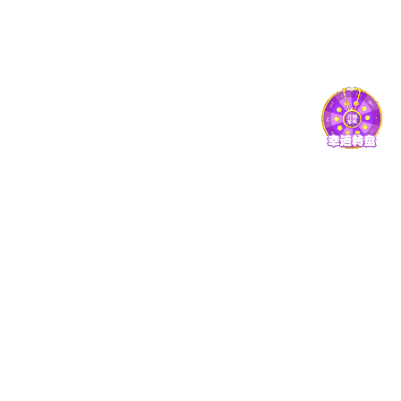
这种双向交流不仅能拓宽视野，还能为孩子们创造更
多参与高水平比赛和训练的机会，使他们在实践中成
长，加速成才步伐。
3、职业联赛发展
随着中超联赛逐渐被世界所关注，职业联赛的发展成
为此次考察的重要议题之一。国际足联代表团指出，
在商业化运作方面，中国需进一步完善相关法规，以
促进健康、有序的发展环境。
与此同时，他们还提到要加强俱乐部间的信息共享与
资源整合，以提升整体竞技水平。例如，通过引入外
援和高水平教练，可以迅速提高球队竞争力，同时带
动本土球员成长。