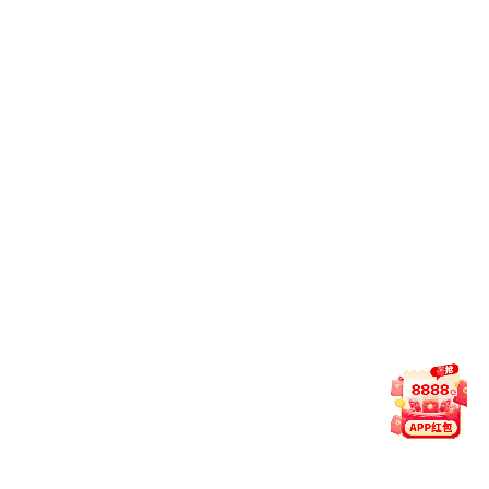
另外，加大对女性足球及青年队伍支持力度，也是职
业联赛未来发展的一个方向，有助于形成良性的多元
生态，从而实现可持续发展目标。
4、国际合作前景
面对全球化浪潮，中国足球亟需借助国际平台进行深
度交流与合作。此次考察让国际足联代表团看到了中
国与其他国家在足球领域开展合作的新机遇，包括友
谊赛、技术交流等多种形式。
通过加入更多国际赛事，中国球队可以获得宝贵经
验，提高竞技水平。同时，在人才交流方面，可以吸
引海外优秀教练及管理人才来华工作，实现双赢局
面。此外，加强与其他国家青训机构之间的联系，将
有助于共同探索适合各国特点的发展路径。