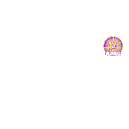
最后，他特别提到了年轻球员成长的重要性。在这支
年轻化的阵容中，每一位新秀都有可能成为改变局势
的人物。随着萨卡等人的成熟，他们将带领球队迎接
更大的挑战，为俱乐部争取荣誉。
3、分析曼城比赛战术
即将面对曼城，这是一场备受瞩目的焦点大战。作为
英超联赛中的顶尖强队，曼城以其快速流畅的传递和
高压逼抢而闻名。因此，对于阿森纳来说，他们必须
制定周密而有效的战术来应对这一挑战。
首先，从防守角度来看，阿尔特塔需要确保后防线稳
固。他可能会选择加强中场控制，以减少对方进攻端
优势。同时，让快速反击成为关键战术之一，可以有
效利用空间，为前锋提供更多机会。