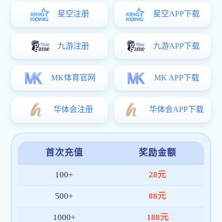
阿尔特塔称赞萨卡状态回暖并计划观看曼
城本轮比赛
在最近的采访中，阿尔特塔赞扬了球队年轻前锋萨卡
的状态有所回暖，并透露他计划观看曼城本轮比赛。
这一消息不仅令阿森纳球迷感到振奋，也让人们对即
将到来的比赛充满期待。萨卡在经历了一段低迷期后
逐渐找回了自信，其出色的表现为球队注入了新的活
力。同时，阿尔特塔对曼城的关注也显示出他对于比
赛策略的重视。本文将从四个方面详细阐述这一话
题：首先是萨卡状态回暖的重要性；其次是阿尔特塔
对球队整体表现的看法；第三是对曼城比赛的战术分