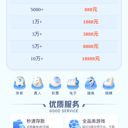
析；最后则是两队未来交锋中的潜在影响。
1、萨卡状态回暖的重要性
萨卡作为阿森纳年轻且极具潜力的前锋，在过去几个
赛季中一直扮演着关键角色。然而，近期他的表现波
动较大，让不少球迷和专家感到担忧。但根据阿尔特
塔的评价，萨卡已经逐渐恢复了最佳状态，这对于球
队而言无疑是一个好消息。
首先，萨卡的复苏能够提升全队士气。作为球队核心
球员之一，他在场上的表现直接影响到其他队员。如
果他的状态持续向好，不仅能为阿森纳打进更多进
球，还能够激励身边的小伙伴们发挥更佳。
其次，萨卡在进攻端的创造力和速度也是不可或缺
的。他善于利用个人能力突破防线，为球队制造机