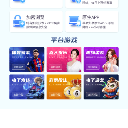
然而，与这些辉煌成就相伴随的是严酷的现实。在获
得两个总冠军后，他面临着合同保障的问题，使得他
的职业生涯发展充满了不确定性。这种矛盾感使得他
在享受胜利果实时，也不得不思考未来的发展方向。
2、团队中的角色与贡献
作为一名替补控球后卫，奎因·库克在球队中扮演着至
关重要的角色。他不仅负责控场，还常常是在关键时
刻提供稳定输出的重要人物。虽然身处替补位置，但
他却能以精准的投射和敏锐的比赛嗅觉，为团队注入
活力。
在比赛中，当主力球员需要休息时，库克能够迅速调
整状态，提高比赛节奏。他所展现出的拼搏精神和团
队意识，使得他深受教练和队友们喜爱。此外，他还