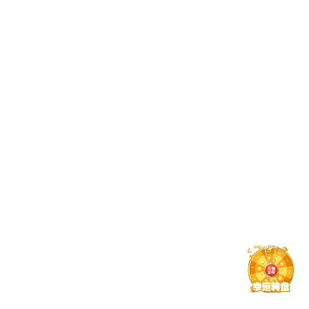
与其他球队相比，两者都存在年轻球员成长速度较慢
的问题，这也是制约其发展的重要因素。
此外，从管理层来看，两支球队均需面对更换教练及
管理人员带来的不确定性。如何选择合适的人选进行
培养，将直接影响未来几年的发展方向。因此，在这
样的背景下，美媒调侃两者相似之处并非空穴来风，
而是基于目前现状所做出的观察与总结。
3、战术相似性分析
从战术角度来看，马刺与骑士近年来都有一些共同
点。例如，两者都强调团队配合，以传球为主导，而
不仅仅依靠明星球员单打独斗。这种战术理念旨在提
高整体进攻效率，同时减轻个别球员承受的压力。然