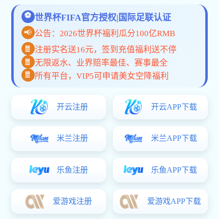
比赛数据从这里开始
覆盖实时赛事、专业数据、高清视频，
安博电子
官方网站APP
与网页版为您提供便捷的体育服
务。
APP下载
网页版入口
首页
/
体育看点
/ 正文
2026-06-16 10:46
63 次阅读