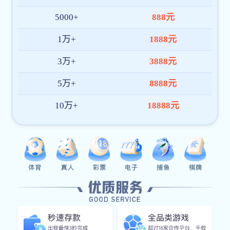
1、比赛过程回顾
在这场焦点战役中，马刺队开局表现出色，上半场便
建立起14分的领先优势。这一阶段，他们展现出了出
色的团队配合和个人能力，多次打出快速反击，使得
对手难以应对。然而，下半场风云突变，对手开始逐
渐找到感觉，通过有效的防守和精准的投篮，将差距
缩小，并最终追平比分。
特别是在第三节末段，对手利用连续得分将比分迫
近，这一转折点让马刺队显得有些慌乱。在关键时
刻，他们未能保持冷静，多次出现失误，这无疑是导
致他们失去优势的重要原因。同时，对手则抓住机
会，不断施压，令马刺陷入被动局面。
最终，尽管马刺队在最后阶段进行了努力追赶，但由