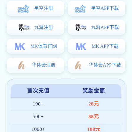
恩比德全力以赴为球队奉献纳斯深情赞扬
其无私付出
在篮球的世界里，团队合作和个人付出始终是成功的
关键因素之一。恩比德作为球队的核心球员，以其无
私奉献的精神和全力以赴的态度赢得了教练纳斯及队
友们的高度赞扬。本文将从四个方面详细探讨恩比德
如何为球队贡献力量，以及纳斯对他无私付出的深情
评价。这四个方面分别是：恩比德的领导能力、比赛
中的拼搏精神、与队友之间的默契配合以及纳斯对他
的赞扬与期待。通过这些分析，我们能够更好地理解
恩比德在球队中的重要性及其对于整个团队氛围所带