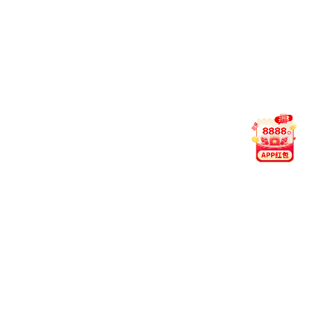
表现，对恩比德给予了极高评价。他称赞他的无私付
出，不仅体现在自身数据上，更重要的是他对整个团
队氛围所带来的积极影响。这样的评价，让所有人都
意识到，一个优秀球员必须具备的不仅仅是个人才
华，还有对于集体荣誉感的追求。
纳斯特别提到，在每日训练中，恩比德始终保持着饱
满热情，这也是他希望其他年轻球员能够学习的一
点。他认为只有这样才能够培养出一支真正具有竞争
力的球队。而且，他相信随着时间推移，恩比德会继
续提升自己，引领球队走向更高峰。
最后，对于未来的发展方向，纳斯表示希望看到更多
像恩比德一样充满斗志并愿意为团队奉献的人才出
现。在这个快速变化且竞争激烈的联盟中，与优秀人