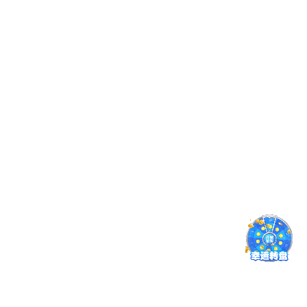
过不断调整自己的打法，以适应比赛环境，为球队创
造更多机会。
更值得一提的是，在一些紧张激烈的决胜局中，恩比
德常常能够挺身而出，用关键投篮或封盖决定比赛结
果。这种“关键先生”的角色，让他不仅赢得了球迷们
的喜爱，也让整个球队更加信任他，对未来充满期
待。
3、与队友之间的默契配合
篮球是一项需要高度配合与默契发展的运动，而这一
点在恩比德身上得到了充分体现。他非常注重与队友
之间建立良好的沟通，无论是在训练还是比赛中，都
乐于分享自己的想法。同时，他也鼓励其他球员提出