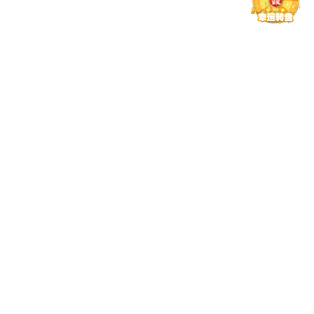
随着时代的发展，足球界也面临着更新换代的问题。
近年来，不少顶级球员选择转会或者退役，从而导致
原有搭档关系发生变化。基米希心里清楚，目前正处
于这样一个阶段，他开始思考自己和格雷茨卡未来的
发展方向。不禁让人产生惆怅，对即将结束这一段搭
档关系感到不舍。
虽然两人在职业生涯中都展现出了卓越才能，但足球
是一项竞争激烈且变化多端的运动，各种外部因素可
能影响到他们继续合作。因此，即便双方都有意延续
搭档关系，但现实情况却未必允许，这让两人倍感压
力。同时，他们也明白，各自追求不同目标可能意味
着要走上不同道路，这是不得不面对的一种选择。
这种对未来的不确定性让基米希心生忧虑，他害怕失