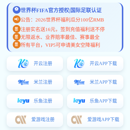
比赛数据从这里开始
覆盖实时赛事、专业数据、高清视频，
安博电子
官方网站APP
与网页版为您提供便捷的体育服
务。
APP下载
网页版入口
首页
/
体育看点
/ 正文
2026-06-21 12:05
49 次阅读