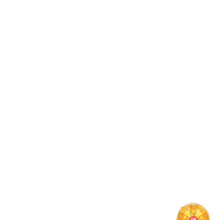
水，让人难以忘怀。
此外，一些个人荣誉也是他们共同努力下取得的成
果。例如，当基米希获得年度最佳年轻球员奖项时，
他第一时间感谢了格雷茨卡，因为他认为没有合作伙
伴的支持，就没有自己的今天。这种相互扶持让彼此
在关键时刻都能够发挥出最佳状态。
然而，不仅仅是赛场上的成就，还有生活中的点点滴
滴。在平日训练之余，两人的友谊也不断深化。他们
常常一起聚餐、交流心得，在生活中建立起深厚信
任。这些珍贵记忆构成了他们人生旅途中不可或缺的
一部分，也是今后各自前行路上的动力源泉。
3、未来的不确定性