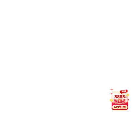
去这段珍贵而独特的合作关系。毕竟，在赛季结束
后，一切皆有可能，而他希望能够把握住最后的一段
时间，与格雷茨卡一起继续创造属于他们俩的新篇
章。
4、友情的重要性
尽管面临着未来的不确定性，但是友情始终是支撑两
人最重要的一环。在这八年的相伴过程中，两人早已
超越了普通队友之间简单的人际关系。他们彼此了
解，对方最大的优点和弱点都尽收眼底，因此能够在
关键时候给予对方最好的帮助以及建议。这种深厚情
谊，也成为了彼此力量的重要来源。
除了在球场上的配合外，两人在生活中的互动同样密
不可分。他们曾经分享过许多快乐与艰辛，每一次欢