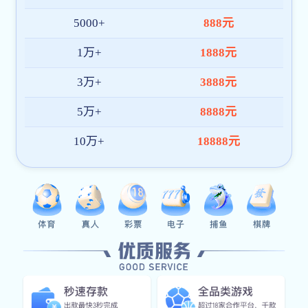
方面不仅展现了两人深厚的友谊，也折射出职业生涯
中的诸多挑战和机遇。
1、球场上的绝佳默契
在过去的八年里，基米希与格雷茨卡在球场上形成了
令人瞩目的默契。他们配合得天衣无缝，无论是在进
攻还是防守中，总能找到最佳的位置和时机。这样的
默契不仅仅是技术层面的，更是心理层面的相互理解
和信任。在一次次比赛中，他们通过精准的传球和灵
活的跑位，为球队创造了无数机会。
基米希通常担任中场组织者，而格雷茨卡则负责突破
和防守。他们之间完美的分工，使得整个团队运转更
加顺畅。当基米希向前插入时，格雷茨卡总能及时补
位，保持防线稳固；而当球队需要进攻时，基米希又