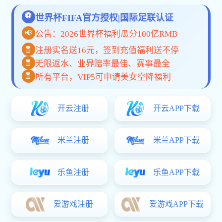
比赛数据从这里开始
覆盖实时赛事、专业数据、高清视频，
安博电子
官方网站APP
与网页版为您提供便捷的体育服
务。
APP下载
网页版入口
首页
/
体育看点
/ 正文
2026-05-31 12:03
128 次阅读