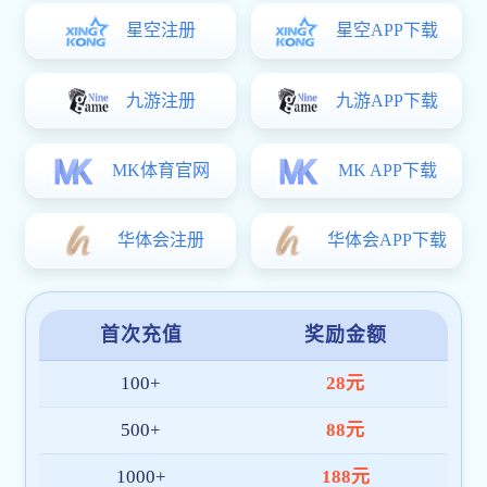
许利民赞贝利职业素养与精神祝愿其未来
更加辉煌
在当今社会，职业素养与精神品质已成为个人发展的
重要基石。许利民作为一位杰出的职业人士，对贝利
的职业素养与精神给予了高度赞扬，并祝愿其未来更
加辉煌。这篇文章将从四个方面详细阐述许利民对贝
利的认可，包括职业道德、专业技能、团队合作以及
个人魅力。通过分析这些方面，我们不仅能够更深入
地理解贝利所展现出的优秀特质，还能从中汲取启
示，为自己的职业发展提供借鉴。本篇文章旨在探讨
如何通过不断提升职业素养和精神品质，追求更加辉