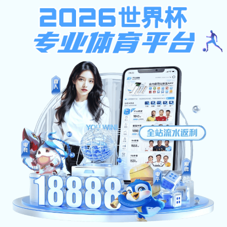
注册入口
安博电子官方网站
——