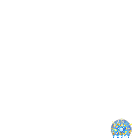
加行业培训，与同行交流经验，不断拓宽自己的视
野。这种对知识渴望及更新换代速度敏锐把握的能
力，使得他能够适应快速变化的市场环境，并为公司
带来新的发展机遇。
此外，在专业技能上，他还乐于分享自己的经验和教
训。在团队内部，他常常组织知识分享会，让更多同
事受益。这种传授与交流不仅提高了团队整体水平，
也促进了同事之间深厚友谊，为未来项目合作奠定了
良好的基础。
3、团队合作之道
团队合作是现代职场中必不可少的一部分，而许利民
对于贝利在这一方面表现出的卓越能力表示高度肯