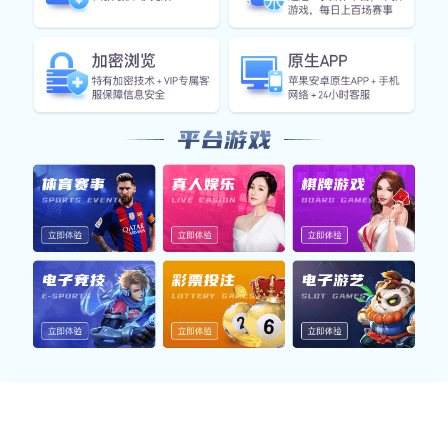
作氛围。
最后，许利民认为优秀的职业道德不仅关乎个人形
象，更影响着整个行业的发展。正是因为像贝利这样
具备高尚职业道德的人存在，各行各业才能保持健康
稳定的发展。因此，在此方面我们应当学习并努力践
行，将责任与诚信作为自己职场生涯的重要指引。
2、专业技能的积累
除了道德层面的要求外，专业技能也是职场成功不可
或缺的一部分。许利民指出，贝利在专业领域内不断
学习和提升自己的能力，使其始终走在行业前沿。他
不仅掌握了扎实的理论知识，还能灵活运用到实际工
作中，以解决各种复杂问题。
与此同时，持续学习也是贝利的一大特点。他定期参