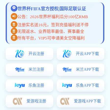
比赛数据从这里开始
覆盖实时赛事、专业数据、高清视频，
安博电子
官方网站APP
与网页版为您提供便捷的体育服
务。
APP下载
网页版入口
首页
/
体育看点
/ 正文
2026-06-04 12:45
96 次阅读