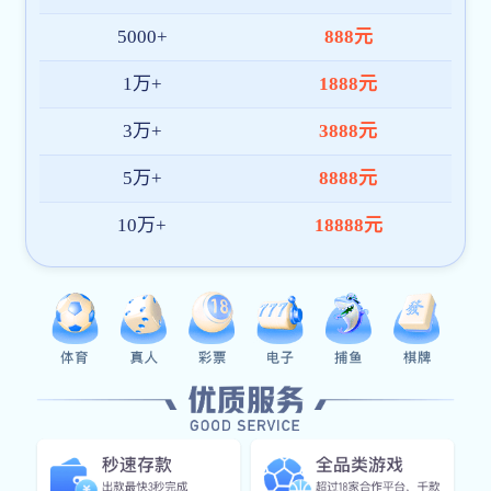
1、波津的个人表现
波津近年来一直是金州勇士队的重要得分手，他在场
上的表现常常直接决定比赛的胜负。他具备出色的投
篮能力和运动天赋，能够在关键时刻制造得分机会。
因此，科尔提到他状态良好，意味着他已经克服了之
前的一些伤病困扰，可以以最佳状态参与比赛。
根据过去几场比赛的数据分析，波津在场上时有着显
著提高他的投篮命中率和防守覆盖面的效果。他在进
攻端不仅仅依赖于个人能力，还能通过与队友配合创
造更好的得分机会。这种综合素质使得他成为对方防
线的一大威胁，而这也正是勇士队所需要的。
此外，波津在训练中的努力也不能被忽视。他通过高
强度训练不断提升自己的身体素质和技术水平，以适