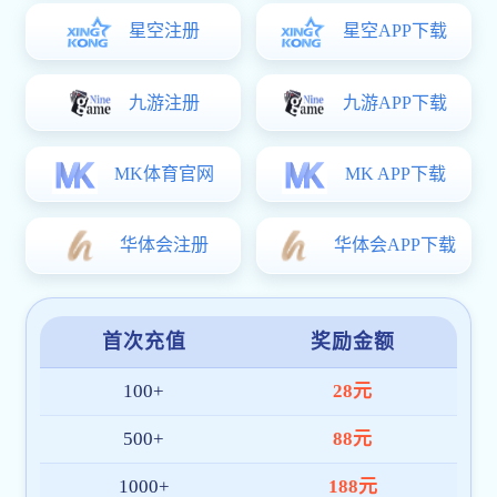
邵佳一有望前往沙特参与2027年亚洲杯分
组抽签活动
2027年亚洲杯将于沙特阿拉伯举办，作为中国足球的
代表之一，邵佳一有望参与这一盛事的分组抽签活
动。此举不仅是对邵佳一个人成就的认可，也标志着
他在足球界的重要地位。在这篇文章中，我们将从四
个方面详细探讨邵佳一参加分组抽签活动的意义，包
括他的职业生涯成就、对中国足球发展的影响、亚洲
杯的重要性，以及此次活动对未来赛事的展望。通过
这些分析，我们可以更好地理解这一事件背后的深远
意义以及其对各方的积极推动作用。